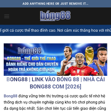
Bỏ
ADD ANYTHING HERE OR JUST REMOVE IT...
qua
nội
dung
ao đỉnh cao. Nơi cảm xúc thăng hoa với những trận cầu nảy lửa
BONG88 | LINK VÀO BÓNG 88 | NHÀ CÁI
BONG88 COM [2026]
Bong88
đứng vững trên thị trường cá cược quốc tế nhờ hệ
thống dịch vụ chuyên nghiệp cùng kho trò chơi phong phú
đa dạng bậc nhất. Sân chơi liên tục cải tiến giao diện cũng