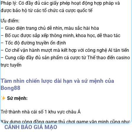
Pháp lý: Có đầy đủ các giấy phép hoạt động hợp pháp và
được bảo hộ từ các tổ chức cá cược quốc tế
Ưu điểm:
– Giao diện trang chủ dễ nhìn, màu sắc hài hòa
– Bố cục được sắp xếp thông minh, khoa học, dễ thao tác
– Tốc độ đường truyền ổn định
– Cơ chế vận hành mượt mà kết hợp với công nghệ AI tân tiến
– Cung cấp đầy đủ sản phẩm cá cược từ Thể thao đến casino
trực tuyến
Tầm nhìn chiến lược dài hạn và sứ mệnh của
Bong88
Sứ mệnh:
Trở thành nhà cái số 1 khu vực châu Á
Xây dựng cộng đồng game thủ chơi game văn minh cũng như
CẢNH BÁO GIẢ MẠO
giàu tính cạnh tranh lành mạnh trên thị trường