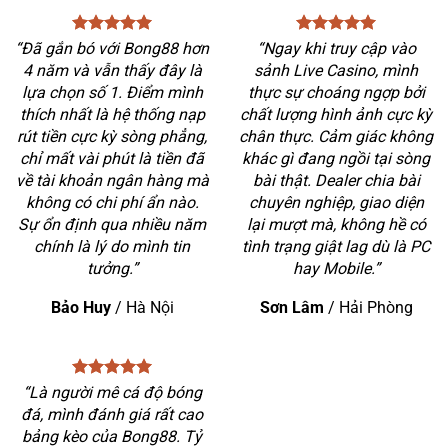
“Đã gắn bó với Bong88 hơn
“Ngay khi truy cập vào
4 năm và vẫn thấy đây là
sảnh Live Casino, mình
lựa chọn số 1. Điểm mình
thực sự choáng ngợp bởi
thích nhất là hệ thống nạp
chất lượng hình ảnh cực kỳ
rút tiền cực kỳ sòng phẳng,
chân thực. Cảm giác không
chỉ mất vài phút là tiền đã
khác gì đang ngồi tại sòng
về tài khoản ngân hàng mà
bài thật. Dealer chia bài
không có chi phí ẩn nào.
chuyên nghiệp, giao diện
Sự ổn định qua nhiều năm
lại mượt mà, không hề có
chính là lý do mình tin
tình trạng giật lag dù là PC
Hướng dẫn tạo tài khoản thành viên mới Bong88
tưởng.”
hay Mobile.”
Bảo Huy
/
Hà Nội
Sơn Lâm
/
Hải Phòng
Cách thức đăng nhập
Bước 1: mở trình duyệt web rồi thực hiện việc nhập địa chỉ
chính thức của
Bong88
hoặc mở ứng dụng đã cài đặt sẵn trên
“Là người mê cá độ bóng
thiết bị di động cá nhân của khách hàng để bắt đầu ngay.
đá, mình đánh giá rất cao
Bước 2: tiến hành nhập tên tài khoản cùng mật khẩu bảo mật
bảng kèo của Bong88. Tỷ