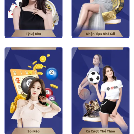
bình luận viên chuyên nghiệp
Không khí trận đấu sôi động, gay cấn, kịch tích và đầy hấp dẫn
Cam kết tốc độ phát sóng nhanh giúp anh em không bỏ lỡ bất
kỳ khoảnh khắc kịch tính nào trước đó.
Thợ săn đại dương:
Tái hiện thế giới đại dương rực rỡ màu sắc với hàng trăm loài
sinh vật biển
Giá trị thưởng cao, đa dạng cấp độ
Được trang bị vũ khí hiện đại giúp việc tiêu diệt cá lớn trở nên
dễ dàng hơn khi chơi tại Bong88
Liên tục cập nhật các phiên bản mới nhằm tăng tính hấp dẫn
cũng như thử thách cho mọi hội viên
Hướng dẫn chi tiết các bước tham gia giải trí cùng