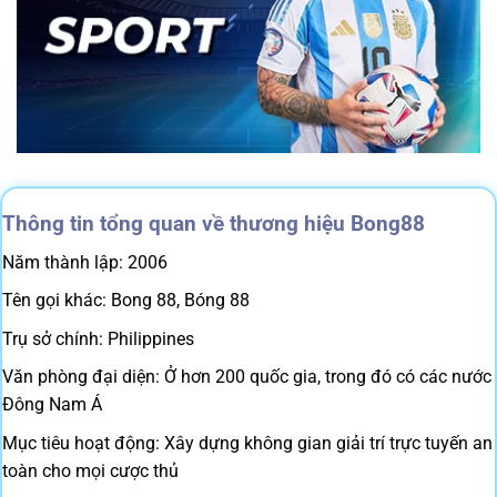
Thông tin tổng quan về thương hiệu Bong88
Năm thành lập: 2006
Tên gọi khác: Bong 88, Bóng 88
Trụ sở chính: Philippines
Văn phòng đại diện: Ở hơn 200 quốc gia, trong đó có các nước
Đông Nam Á
Mục tiêu hoạt động: Xây dựng không gian giải trí trực tuyến an
toàn cho mọi cược thủ