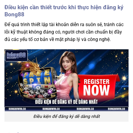
Điều kiện cần thiết trước khi thực hiện đăng ký
Bong88
Để quá trình thiết lập tài khoản diễn ra suôn sẻ, tránh các
lỗi kỹ thuật không đáng có, người chơi cần chuẩn bị đầy
đủ các yếu tố cơ bản về mặt pháp lý và công nghệ.
Điều kiện để đăng ký dễ dàng nhất