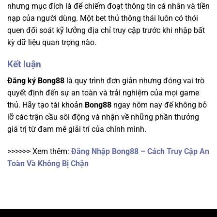
nhưng mục đích là để chiếm đoạt thông tin cá nhân và tiền
nạp của người dùng. Một bet thủ thông thái luôn có thói
quen đối soát kỹ lưỡng địa chỉ truy cập trước khi nhập bất
kỳ dữ liệu quan trọng nào.
Kết luận
Đăng ký Bong88
là quy trình đơn giản nhưng đóng vai trò
quyết định đến sự an toàn và trải nghiệm của mọi game
thủ. Hãy tạo tài khoản
Bong88
ngay hôm nay để không bỏ
lỡ các trận cầu sôi động và nhận về những phần thưởng
giá trị từ đam mê giải trí của chính mình.
>>>>>> Xem thêm:
Đăng Nhập Bong88 – Cách Truy Cập An
Toàn Và Không Bị Chặn