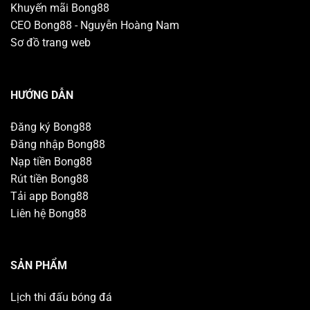
Khuyến mãi Bong88
CEO Bong88 - Nguyễn Hoàng Nam
Sơ đồ trang web
HƯỚNG DẪN
Đăng ký Bong88
Đăng nhập Bong88
Nạp tiền Bong88
Rút tiền Bong88
Tải app Bong88
Liên hệ Bong88
SẢN PHẨM
Lịch thi đấu bóng đá