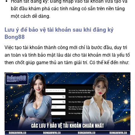
Hoàn tất đăng ký: Đăng nhập vào tài khoản vừa tạo và
bắt đầu khám phá các tính năng có sẵn trên nền tảng
một cách dễ dàng.
Lưu ý để bảo vệ tài khoản sau khi đăng ký
Bong88
Việc tạo tài khoản thành công mới chỉ là bước đầu, duy trì
an toàn và tính bảo mật lâu dài cho tài khoản mới là yếu tố
then chốt giúp game thủ an tâm giải trí. Có thể kể đến như: