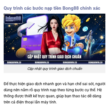
Quy trình các bước nạp tiền Bong88 chính xác
Cập nhật quy trình giao dịch chuẩn
Để thực hiện giao dịch nhanh gọn và hạn chế sai sót, người
dùng nên nắm rõ quy trình nạp theo từng bước cụ thể. Hệ
thống được thiết kế trực quan, giúp bạn thao tác dễ dàng
trên cả điện thoại lẫn máy tính.