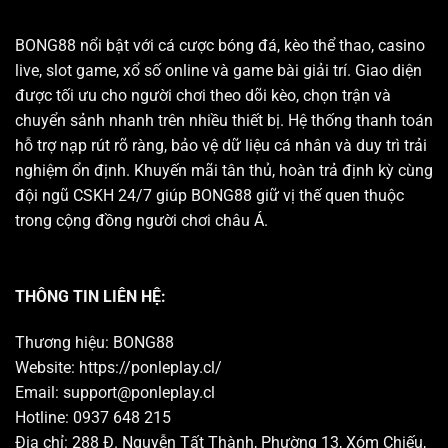
BONG88
nổi bật với cá cược bóng đá, kèo thể thao, casino
live, slot game, xổ số online và game bài giải trí. Giao diện
được tối ưu cho người chơi theo dõi kèo, chọn trận và
chuyển sảnh nhanh trên nhiều thiết bị. Hệ thống thanh toán
hỗ trợ nạp rút rõ ràng, bảo vệ dữ liệu cá nhân và duy trì trải
nghiệm ổn định. Khuyến mãi tân thủ, hoàn trả định kỳ cùng
đội ngũ CSKH 24/7 giúp BONG88 giữ vị thế quen thuộc
trong cộng đồng người chơi châu Á.
THÔNG TIN LIÊN HỆ:
Thương hiệu: BONG88
Website:
https://ponleplay.cl/
Email:
support@ponleplay.cl
Hotline: 0937 648 215
Địa chỉ: 288 Đ. Nguyễn Tất Thành, Phường 13, Xóm Chiếu,