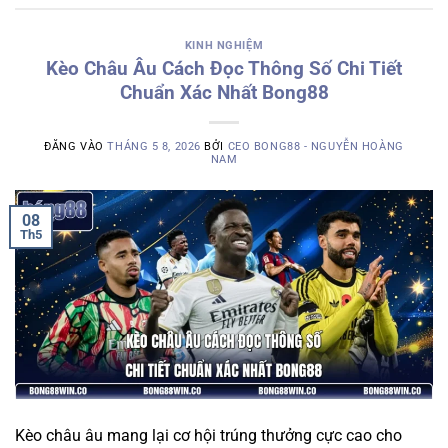
KINH NGHIỆM
Kèo Châu Âu Cách Đọc Thông Số Chi Tiết
Chuẩn Xác Nhất Bong88
ĐĂNG VÀO
THÁNG 5 8, 2026
BỞI
CEO BONG88 - NGUYỄN HOÀNG
NAM
08
Th5
Kèo châu âu mang lại cơ hội trúng thưởng cực cao cho