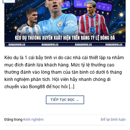
Kèo dụ là 1 cái bẫy tinh vi do các nhà cái thiết lập ra nhằm
mục đích đánh lừa khách hàng. Mức tỷ lệ thưởng cao
thường đánh vào lòng tham của tân binh có dưới 6 tháng
kinh nghiệm phân tích. Hội viên hãy nhanh chóng di
chuyển vào Bong88 để học hỏi […]
TIẾP TỤC ĐỌC
→
Đăng trong
Kinh nghiệm
Để lại bình luận