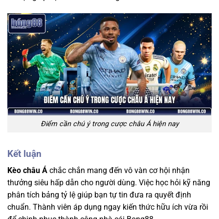
Điểm cần chú ý trong cược châu Á hiện nay
Kết luận
Kèo châu Á
chắc chắn mang đến vô vàn cơ hội nhận
thưởng siêu hấp dẫn cho người dùng. Việc học hỏi kỹ năng
phân tích bảng tỷ lệ giúp bạn tự tin đưa ra quyết định
chuẩn. Thành viên áp dụng ngay kiến thức hữu ích vừa rồi