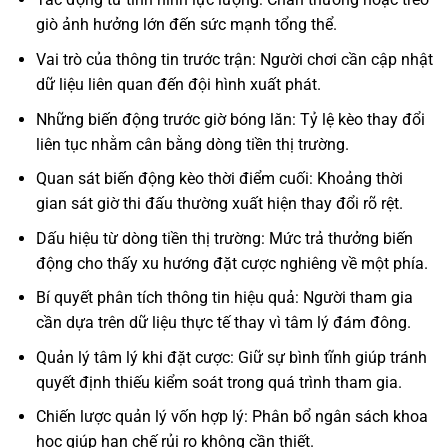
giò ảnh hưởng lớn đến sức mạnh tổng thể.
Vai trò của thông tin trước trận: Người chơi cần cập nhật
dữ liệu liên quan đến đội hình xuất phát.
Những biến động trước giờ bóng lăn: Tỷ lệ kèo thay đổi
liên tục nhằm cân bằng dòng tiền thị trường.
Quan sát biến động kèo thời điểm cuối: Khoảng thời
gian sát giờ thi đấu thường xuất hiện thay đổi rõ rệt.
Dấu hiệu từ dòng tiền thị trường: Mức trả thưởng biến
động cho thấy xu hướng đặt cược nghiêng về một phía.
Bí quyết phân tích thông tin hiệu quả: Người tham gia
cần dựa trên dữ liệu thực tế thay vì tâm lý đám đông.
Quản lý tâm lý khi đặt cược: Giữ sự bình tĩnh giúp tránh
quyết định thiếu kiểm soát trong quá trình tham gia.
Chiến lược quản lý vốn hợp lý: Phân bổ ngân sách khoa
học giúp hạn chế rủi ro không cần thiết.