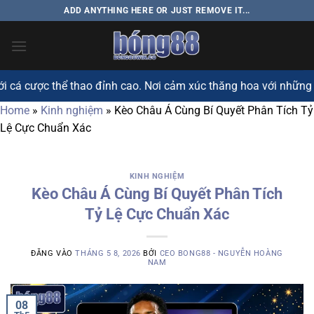
Bỏ
ADD ANYTHING HERE OR JUST REMOVE IT...
qua
nội
dung
ể thao đỉnh cao. Nơi cảm xúc thăng hoa với những trận cầu nảy
Home
»
Kinh nghiệm
»
Kèo Châu Á Cùng Bí Quyết Phân Tích Tỷ
Lệ Cực Chuẩn Xác
KINH NGHIỆM
Kèo Châu Á Cùng Bí Quyết Phân Tích
Tỷ Lệ Cực Chuẩn Xác
ĐĂNG VÀO
THÁNG 5 8, 2026
BỞI
CEO BONG88 - NGUYỄN HOÀNG
NAM
08