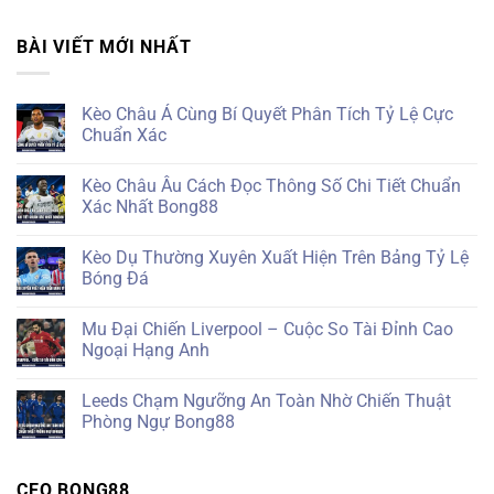
BÀI VIẾT MỚI NHẤT
Kèo Châu Á Cùng Bí Quyết Phân Tích Tỷ Lệ Cực
Chuẩn Xác
Không
có
Kèo Châu Âu Cách Đọc Thông Số Chi Tiết Chuẩn
bình
luận
Xác Nhất Bong88
ở
Kèo
Không
Châu
có
Kèo Dụ Thường Xuyên Xuất Hiện Trên Bảng Tỷ Lệ
Á
bình
Cùng
luận
Bóng Đá
Bí
ở
Quyết
Kèo
Không
Phân
Châu
có
Mu Đại Chiến Liverpool – Cuộc So Tài Đỉnh Cao
Tích
Âu
bình
Tỷ
Cách
luận
Ngoại Hạng Anh
Lệ
Đọc
ở
Cực
Thông
Kèo
Không
Chuẩn
Số
Dụ
có
Leeds Chạm Ngưỡng An Toàn Nhờ Chiến Thuật
Xác
Chi
Thường
bình
Tiết
Xuyên
luận
Phòng Ngự Bong88
Chuẩn
Xuất
ở
Xác
Hiện
Mu
Không
Nhất
Trên
Đại
có
Bong88
Bảng
Chiến
bình
CEO BONG88
Tỷ
Liverpool
luận