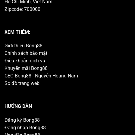
Hồ Chí Minh, Việt Nam
Zipcode: 700000
XEM THÊM:
Giới thiệu Bong88
Chính sách bảo mật
Điều khoản dịch vụ
Khuyến mãi Bong88
CEO Bong88 - Nguyễn Hoàng Nam
Sơ đồ trang web
HƯỚNG DẪN
Đăng ký Bong88
Đăng nhập Bong88