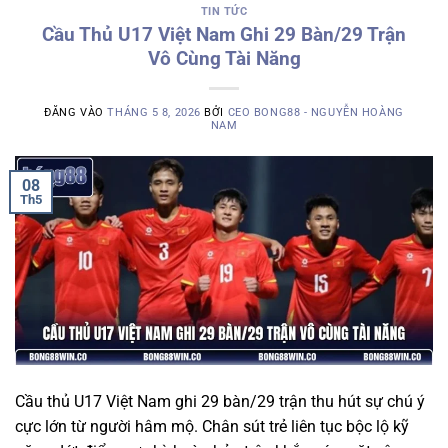
TIN TỨC
Cầu Thủ U17 Việt Nam Ghi 29 Bàn/29 Trận
Vô Cùng Tài Năng
ĐĂNG VÀO
THÁNG 5 8, 2026
BỞI
CEO BONG88 - NGUYỄN HOÀNG
NAM
08
Th5
Cầu thủ U17 Việt Nam ghi 29 bàn/29 trận thu hút sự chú ý
cực lớn từ người hâm mộ. Chân sút trẻ liên tục bộc lộ kỹ