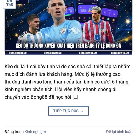
08
Th5
Kèo dụ là 1 cái bẫy tinh vi do các nhà cái thiết lập ra nhằm
mục đích đánh lừa khách hàng. Mức tỷ lệ thưởng cao
thường đánh vào lòng tham của tân binh có dưới 6 tháng
kinh nghiệm phân tích. Hội viên hãy nhanh chóng di
chuyển vào Bong88 để học hỏi […]
TIẾP TỤC ĐỌC
→
Đăng trong
Kinh nghiệm
Để lại bình luận