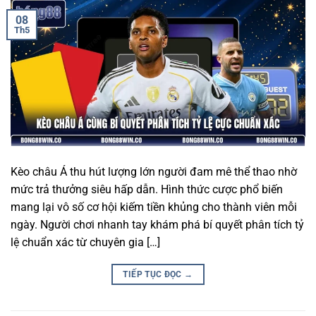
08
Th5
Kèo châu Á thu hút lượng lớn người đam mê thể thao nhờ
mức trả thưởng siêu hấp dẫn. Hình thức cược phổ biến
mang lại vô số cơ hội kiếm tiền khủng cho thành viên mỗi
ngày. Người chơi nhanh tay khám phá bí quyết phân tích tỷ
lệ chuẩn xác từ chuyên gia […]
TIẾP TỤC ĐỌC
→