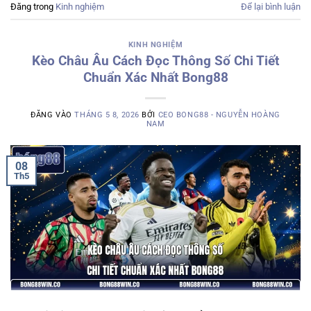
Đăng trong
Kinh nghiệm
Để lại bình luận
KINH NGHIỆM
Kèo Châu Âu Cách Đọc Thông Số Chi Tiết
Chuẩn Xác Nhất Bong88
ĐĂNG VÀO
THÁNG 5 8, 2026
BỞI
CEO BONG88 - NGUYỄN HOÀNG
NAM
08
Th5