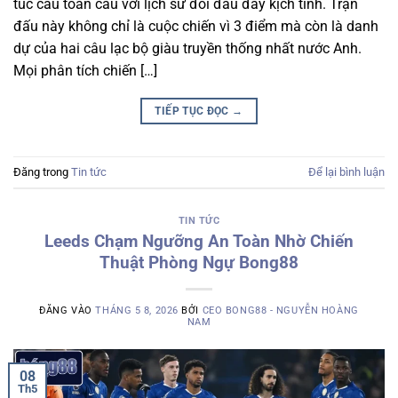
túc cầu toàn cầu với lịch sử đối đầu đầy kịch tính. Trận
đấu này không chỉ là cuộc chiến vì 3 điểm mà còn là danh
dự của hai câu lạc bộ giàu truyền thống nhất nước Anh.
Mọi phân tích chiến […]
TIẾP TỤC ĐỌC
→
Đăng trong
Tin tức
Để lại bình luận
TIN TỨC
Leeds Chạm Ngưỡng An Toàn Nhờ Chiến
Thuật Phòng Ngự Bong88
ĐĂNG VÀO
THÁNG 5 8, 2026
BỞI
CEO BONG88 - NGUYỄN HOÀNG
NAM
08
Th5