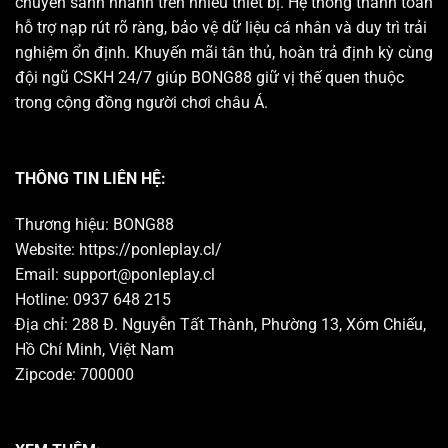
chuyển sảnh nhanh trên nhiều thiết bị. Hệ thống thanh toán
hỗ trợ nạp rút rõ ràng, bảo vệ dữ liệu cá nhân và duy trì trải
nghiệm ổn định. Khuyến mãi tân thủ, hoàn trả định kỳ cùng
đội ngũ CSKH 24/7 giúp BONG88 giữ vị thế quen thuộc
trong cộng đồng người chơi châu Á.
THÔNG TIN LIÊN HỆ:
Thương hiệu: BONG88
Website:
https://ponleplay.cl/
Email:
support@ponleplay.cl
Hotline: 0937 648 215
Địa chỉ: 288 Đ. Nguyễn Tất Thành, Phường 13, Xóm Chiếu,
Hồ Chí Minh, Việt Nam
Zipcode: 700000