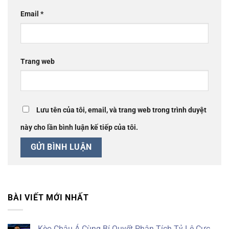
Email
*
Trang web
Lưu tên của tôi, email, và trang web trong trình duyệt
này cho lần bình luận kế tiếp của tôi.
BÀI VIẾT MỚI NHẤT
Kèo Châu Á Cùng Bí Quyết Phân Tích Tỷ Lệ Cực