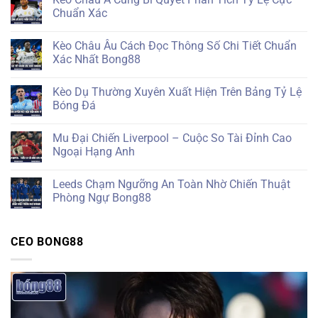
Chuẩn Xác
Không
có
Kèo Châu Âu Cách Đọc Thông Số Chi Tiết Chuẩn
bình
luận
Xác Nhất Bong88
ở
Kèo
Không
Châu
có
Kèo Dụ Thường Xuyên Xuất Hiện Trên Bảng Tỷ Lệ
Á
bình
Cùng
luận
Bóng Đá
Bí
ở
Quyết
Kèo
Không
Phân
Châu
có
Mu Đại Chiến Liverpool – Cuộc So Tài Đỉnh Cao
Tích
Âu
bình
Tỷ
Cách
luận
Ngoại Hạng Anh
Lệ
Đọc
ở
Cực
Thông
Kèo
Không
Chuẩn
Số
Dụ
có
Leeds Chạm Ngưỡng An Toàn Nhờ Chiến Thuật
Xác
Chi
Thường
bình
Tiết
Xuyên
luận
Phòng Ngự Bong88
Chuẩn
Xuất
ở
Xác
Hiện
Mu
Không
Nhất
Trên
Đại
có
Bong88
Bảng
Chiến
bình
CEO BONG88
Tỷ
Liverpool
luận
Lệ
–
ở
Bóng
Cuộc
Leeds
Đá
So
Chạm
Tài
Ngưỡng
Đỉnh
An
Cao
Toàn
Ngoại
Nhờ
Hạng
Chiến