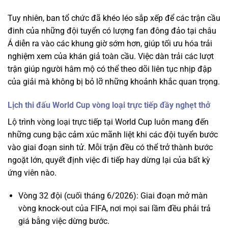
Tuy nhiên, ban tổ chức đã khéo léo sắp xếp để các trận cầu
đinh của những đội tuyển có lượng fan đông đảo tại châu
Á diễn ra vào các khung giờ sớm hơn, giúp tối ưu hóa trải
nghiệm xem của khán giả toàn cầu. Việc dàn trải các lượt
trận giúp người hâm mộ có thể theo dõi liên tục nhịp đập
của giải mà không bị bỏ lỡ những khoảnh khắc quan trọng.
Lịch thi đấu World Cup vòng loại trực tiếp đầy nghẹt thở
Lộ trình vòng loại trực tiếp tại World Cup luôn mang đến
những cung bậc cảm xúc mãnh liệt khi các đội tuyển bước
vào giai đoạn sinh tử. Mỗi trận đều có thể trở thành bước
ngoặt lớn, quyết định việc đi tiếp hay dừng lại của bất kỳ
ứng viên nào.
Vòng 32 đội (cuối tháng 6/2026): Giai đoạn mở màn
vòng knock-out của FIFA, nơi mọi sai lầm đều phải trả
giá bằng việc dừng bước.