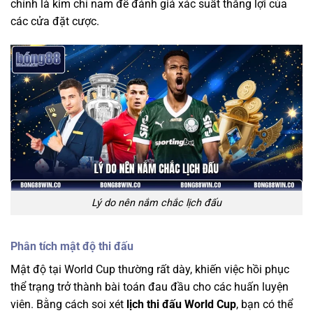
chính là kim chỉ nam để đánh giá xác suất thắng lợi của
các cửa đặt cược.
Lý do nên nắm chắc lịch đấu
Phân tích mật độ thi đấu
Mật độ tại World Cup thường rất dày, khiến việc hồi phục
thể trạng trở thành bài toán đau đầu cho các huấn luyện
viên. Bằng cách soi xét
lịch thi đấu World Cup
, bạn có thể