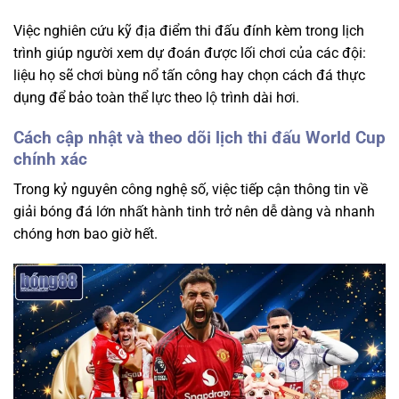
Việc nghiên cứu kỹ địa điểm thi đấu đính kèm trong lịch
trình giúp người xem dự đoán được lối chơi của các đội:
liệu họ sẽ chơi bùng nổ tấn công hay chọn cách đá thực
dụng để bảo toàn thể lực theo lộ trình dài hơi.
Cách cập nhật và theo dõi lịch thi đấu World Cup
chính xác
Trong kỷ nguyên công nghệ số, việc tiếp cận thông tin về
giải bóng đá lớn nhất hành tinh trở nên dễ dàng và nhanh
chóng hơn bao giờ hết.