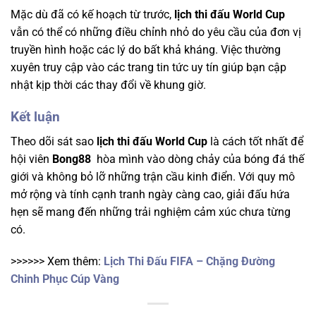
Mặc dù đã có kế hoạch từ trước,
lịch thi đấu World Cup
vẫn có thể có những điều chỉnh nhỏ do yêu cầu của đơn vị
truyền hình hoặc các lý do bất khả kháng. Việc thường
xuyên truy cập vào các trang tin tức uy tín giúp bạn cập
nhật kịp thời các thay đổi về khung giờ.
Kết luận
Theo dõi sát sao
lịch thi đấu World Cup
là cách tốt nhất để
hội viên
Bong88
hòa mình vào dòng chảy của bóng đá thế
giới và không bỏ lỡ những trận cầu kinh điển. Với quy mô
mở rộng và tính cạnh tranh ngày càng cao, giải đấu hứa
hẹn sẽ mang đến những trải nghiệm cảm xúc chưa từng
có.
>>>>>> Xem thêm:
Lịch Thi Đấu FIFA – Chặng Đường
Chinh Phục Cúp Vàng